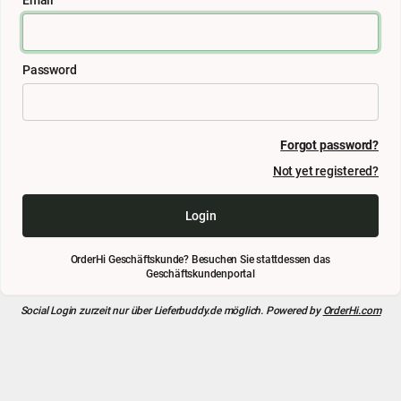
Password
Forgot password?
Not yet registered?
Login
OrderHi Geschäftskunde? Besuchen Sie stattdessen das
Geschäftskundenportal
Social Login zurzeit nur über
Lieferbuddy.de
möglich. Powered by
OrderHi.com