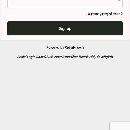
Already registered?
Signup
Powered by
OrderHi.com
Social Login über OAuth zurzeit nur über Lieferbuddy.de möglich