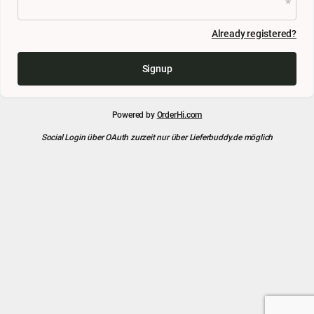
Already registered?
Signup
Powered by
OrderHi.com
Social Login über OAuth zurzeit nur über Lieferbuddy.de möglich