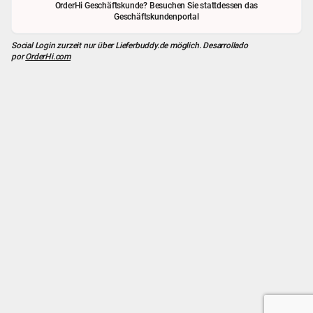
OrderHi Geschäftskunde? Besuchen Sie stattdessen das
Geschäftskundenportal
Social Login zurzeit nur über
Lieferbuddy.de
möglich. Desarrollado
por
OrderHi.com