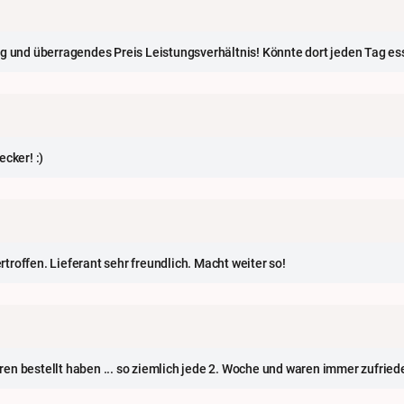
ng und überragendes Preis Leistungsverhältnis! Könnte dort jeden Tag es
cker! :)
roffen. Lieferant sehr freundlich. Macht weiter so!
ahren bestellt haben ... so ziemlich jede 2. Woche und waren immer zufried