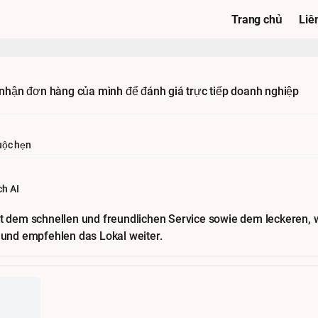
Trang chủ
Liê
ác nhận đơn hàng của mình để đánh giá trực tiếp doanh nghiệp
uộc hẹn
ch AI
it dem schnellen und freundlichen Service sowie dem leckeren, 
 und empfehlen das Lokal weiter.