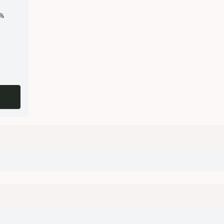
%
%
%
%
%