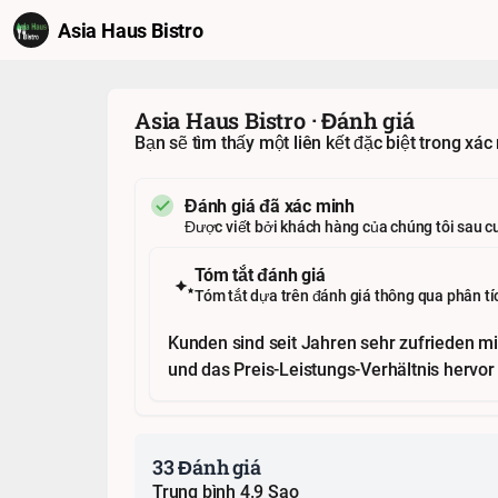
Asia Haus Bistro
Asia Haus Bistro · Đánh giá
Bạn sẽ tìm thấy một liên kết đặc biệt trong x
Đánh giá đã xác minh
Được viết bởi khách hàng của chúng tôi sau c
Tóm tắt đánh giá
Tóm tắt dựa trên đánh giá thông qua phân tí
Kunden sind seit Jahren sehr zufrieden m
und das Preis-Leistungs-Verhältnis hervor
33 Đánh giá
Trung bình 4.9 Sao